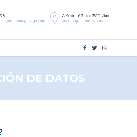
318
C/ Colón nº 3, bajo 36201 Vigo
ion@oftalmologiavigo.com
36201 Vigo - Pontevedra
CIÓN DE DATOS
?